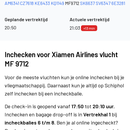
AM6341
CZ7618
KE6433
KQ1149
MF9712
SK6637
SV6347
6E3281
Geplande vertrektijd
Actuele vertrektijd
20:50
21:03
+13 min
Inchecken voor Xiamen Airlines vlucht
MF 9712
Voor de meeste vluchten kun je online inchecken bij je
vliegmaatschappij. Daarnaast kun je altijd op Schiphol
zelf inchecken bij een incheckbalie.
De check-in is geopend vanaf
17:50
tot
20:10 uur.
Inchecken en bagage drop-off is in
Vertrekhal 1
bij
incheckbalies 6 t/m 8.
Ben je al online ingecheckt?