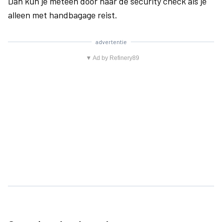
Dan kun je meteen door naar de security check als je
alleen met handbagage reist.
advertentie
▼ Ad by Refinery89