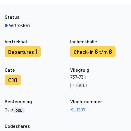
Status
Vertrokken
Vertrekhal
Incheckbalie
1
6
8
Departures
Check-in
t/m
Gate
Vliegtuig
737-73H
C10
(PHBCL)
Bestemming
Vluchtnummer
Oslo
KL 1207
OSL
Codeshares