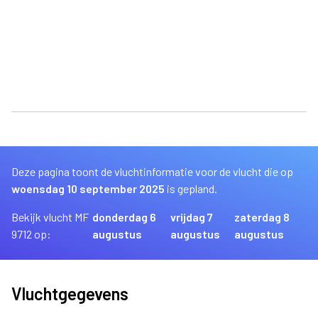
Deze pagina toont de vluchtinformatie voor de vlucht die op
woensdag 10 september 2025
is gepland.
Bekijk vlucht MF
donderdag 6
vrijdag 7
zaterdag 8
9712 op:
augustus
augustus
augustus
Vluchtgegevens