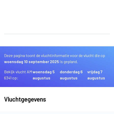
Deze pagina toont de vluchtinformatie voor de vlucht die op
woensdag 10 september 2025
is gepland.
Bekijk vlucht AM
woensdag 5
donderdag 6
vrijdag 7
6341 op:
augustus
augustus
augustus
Vluchtgegevens