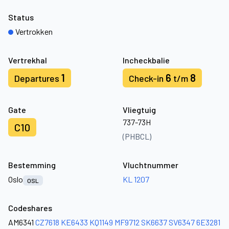
Status
Vertrokken
Vertrekhal
Incheckbalie
1
6
8
Departures
Check-in
t/m
Gate
Vliegtuig
737-73H
C10
(PHBCL)
Bestemming
Vluchtnummer
Oslo
KL 1207
OSL
Codeshares
AM6341
CZ7618
KE6433
KQ1149
MF9712
SK6637
SV6347
6E3281