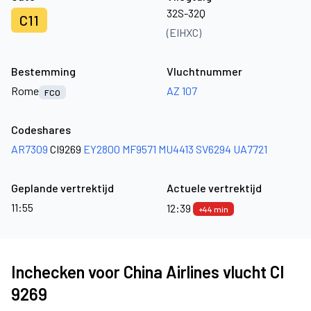
32S-32Q
C11
(EIHXC)
Bestemming
Vluchtnummer
Rome
AZ 107
FCO
Codeshares
AR7309
CI9269
EY2800
MF9571
MU4413
SV6294
UA7721
Geplande vertrektijd
Actuele vertrektijd
11:55
12:39
+44 min
Inchecken voor China Airlines vlucht CI
9269