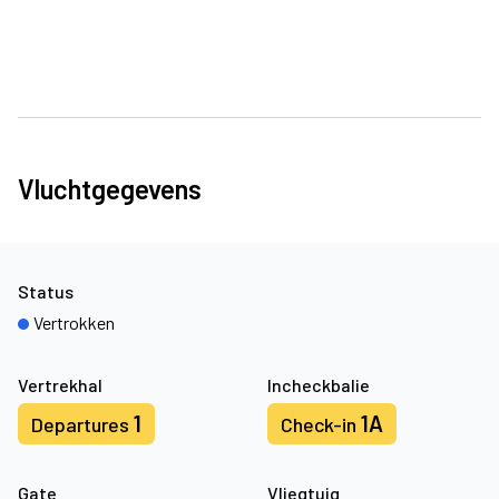
Vluchtgegevens
Status
Vertrokken
Vertrekhal
Incheckbalie
1
1A
Departures
Check-in
Gate
Vliegtuig