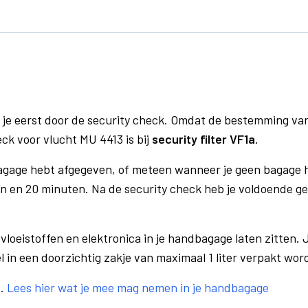
 je eerst door de security check. Omdat de bestemming va
eck voor vlucht MU 4413 is bij
security filter VF1a
.
bagage hebt afgegeven, of meteen wanneer je geen bagage h
n en 20 minuten. Na de security check heb je voldoende gel
vloeistoffen en elektronica in je handbagage laten zitten. J
el in een doorzichtig zakje van maximaal 1 liter verpakt wor
e.
Lees hier wat je mee mag nemen in je handbagage