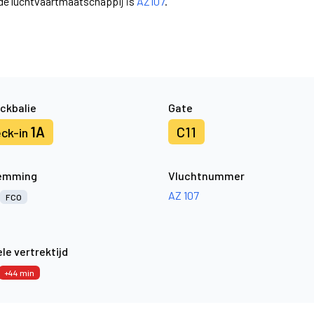
nde luchtvaartmaatschappij is
AZ107
.
ckbalie
Gate
1A
C11
ck-in
emming
Vluchtnummer
AZ 107
FCO
le vertrektijd
+44 min