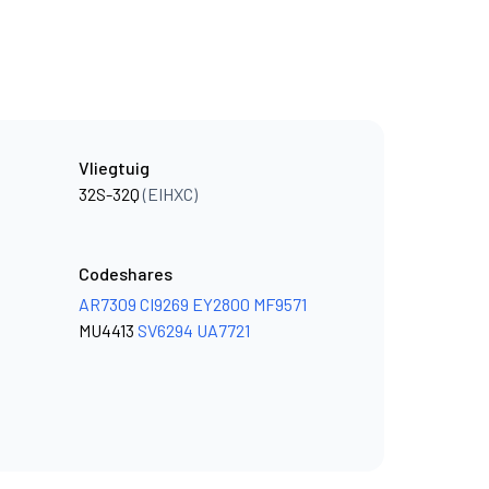
Vliegtuig
32S-32Q
(EIHXC)
Codeshares
AR7309
CI9269
EY2800
MF9571
MU4413
SV6294
UA7721