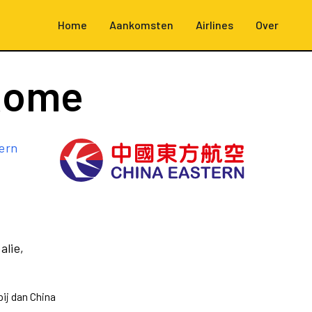
Home
Aankomsten
Airlines
Over
Rome
ern
alie,
ij dan China