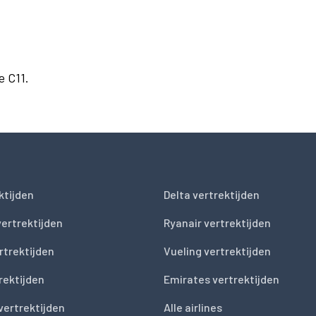
e C11.
ktijden
Delta vertrektijden
vertrektijden
Ryanair vertrektijden
rtrektijden
Vueling vertrektijden
trektijden
Emirates vertrektijden
vertrektijden
Alle airlines