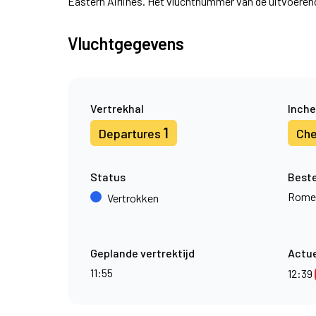
Eastern Airlines. Het vluchtnummer van de uitvoere
Vluchtgegevens
Vertrekhal
Inche
1
Departures
Che
Status
Best
Rome
Vertrokken
Geplande vertrektijd
Actue
11:55
12:39