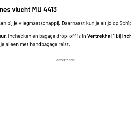
ines vlucht MU 4413
n bij je vliegmaatschappij. Daarnaast kun je altijd op Schi
uur.
Inchecken en bagage drop-off is in
Vertrekhal 1
bij
inc
 je alleen met handbagage reist.
advertentie