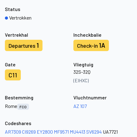
Status
Vertrokken
Vertrekhal
Incheckbalie
1
1A
Departures
Check-in
Gate
Vliegtuig
32S-32Q
C11
(EIHXC)
Bestemming
Vluchtnummer
Rome
AZ 107
FCO
Codeshares
AR7309
CI9269
EY2800
MF9571
MU4413
SV6294
UA7721