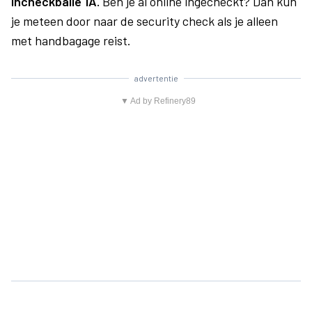
incheckbalie 1A.
Ben je al online ingecheckt? Dan kun
je meteen door naar de security check als je alleen
met handbagage reist.
advertentie
▼ Ad by Refinery89