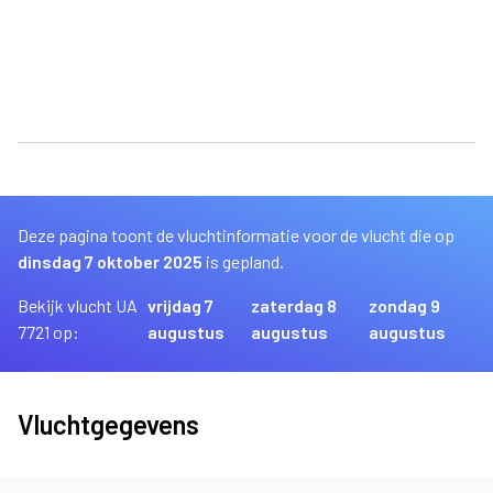
Deze pagina toont de vluchtinformatie voor de vlucht die op
dinsdag 7 oktober 2025
is gepland.
Bekijk vlucht UA
vrijdag 7
zaterdag 8
zondag 9
7721 op:
augustus
augustus
augustus
Vluchtgegevens