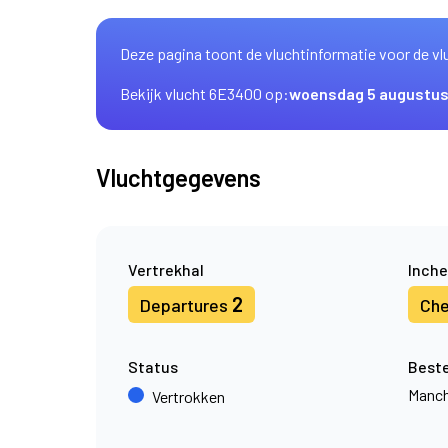
Deze pagina toont de vluchtinformatie voor de vl
Bekijk vlucht 6E3400 op:
woensdag 5 augustu
Vluchtgegevens
Vertrekhal
Inche
2
Departures
Che
Status
Best
Manch
Vertrokken