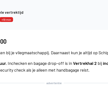
le vertrektijd
+19 min
400
n bij je vliegmaatschappij. Daarnaast kun je altijd op Schi
uur.
Inchecken en bagage drop-off is in
Vertrekhal 2
bij
in
curity check als je alleen met handbagage reist.
advertentie