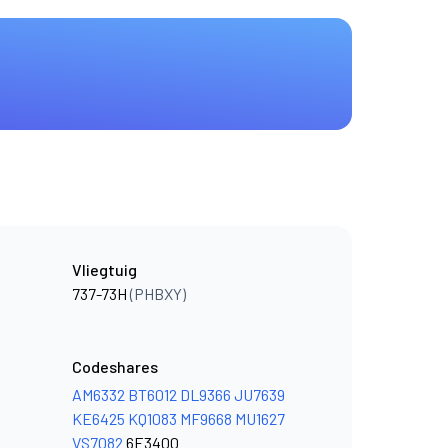
Vliegtuig
737-73H
(PHBXY)
Codeshares
AM6332
BT6012
DL9366
JU7639
KE6425
KQ1083
MF9668
MU1627
VS7082
6E3400