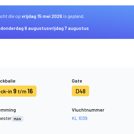
ucht die op
vrijdag 15 mei 2026
is gepland.
s
donderdag 6 augustus
vrijdag 7 augustus
ckbalie
Gate
9
16
D48
ck-in
t/m
emming
Vluchtnummer
ester
KL 1039
MAN