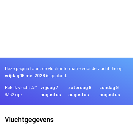
Deze pagina toont de vluchtinformatie voor de vlucht die op
vrijdag 15 mei 2026
is gepland.
Bekijk vlucht AM
vrijdag 7
zaterdag 8
zondag 9
6332 op:
augustus
augustus
augustus
Vluchtgegevens