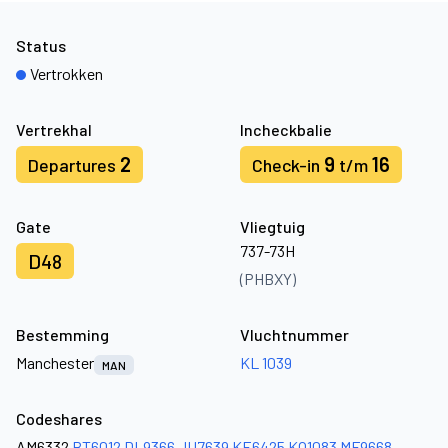
Status
Vertrokken
Vertrekhal
Incheckbalie
2
9
16
Departures
Check-in
t/m
Gate
Vliegtuig
737-73H
D48
(PHBXY)
Bestemming
Vluchtnummer
Manchester
KL 1039
MAN
Codeshares
AM6332
BT6012
DL9366
JU7639
KE6425
KQ1083
MF9668