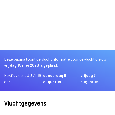
Deze pagina toont de vluchtinformatie voor de vlucht die op
vrijdag 15 mei 2026
is gepland.
Bekijk vlucht JU 7639
donderdag 6
vrijdag 7
op:
augustus
augustus
Vluchtgegevens