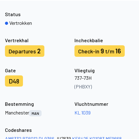
Status
Vertrokken
Vertrekhal
Incheckbalie
2
9
16
Departures
Check-in
t/m
Gate
Vliegtuig
737-73H
D48
(PHBXY)
Bestemming
Vluchtnummer
Manchester
KL 1039
MAN
Codeshares
AM6332
BT6012
DL9366
JU7639
KE6425
KQ1083
MF9668