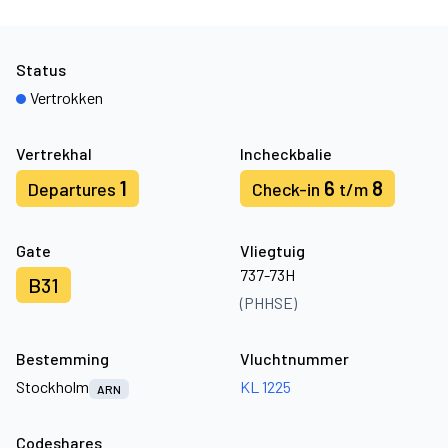
Status
Vertrokken
Vertrekhal
Incheckbalie
1
6
8
Departures
Check-in
t/m
Gate
Vliegtuig
737-73H
B31
(PHHSE)
Bestemming
Vluchtnummer
Stockholm
KL 1225
ARN
Codeshares