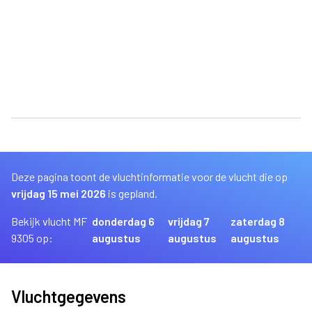
Deze pagina toont de vluchtinformatie voor de vlucht die op
vrijdag 15 mei 2026
is gepland.
Bekijk vlucht MF
donderdag 6
vrijdag 7
zaterdag 8
9305 op:
augustus
augustus
augustus
Vluchtgegevens