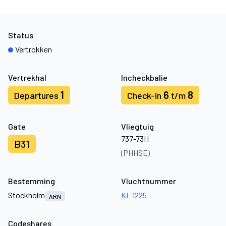
Status
Vertrokken
Vertrekhal
Incheckbalie
1
6
8
Departures
Check-in
t/m
Gate
Vliegtuig
737-73H
B31
(PHHSE)
Bestemming
Vluchtnummer
Stockholm
KL 1225
ARN
Codeshares