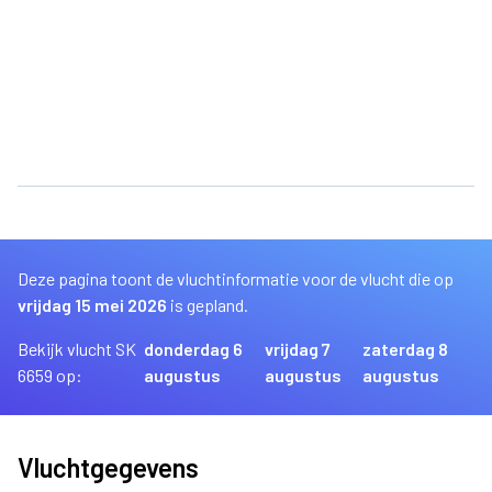
Deze pagina toont de vluchtinformatie voor de vlucht die op
vrijdag 15 mei 2026
is gepland.
Bekijk vlucht SK
donderdag 6
vrijdag 7
zaterdag 8
6659 op:
augustus
augustus
augustus
Vluchtgegevens