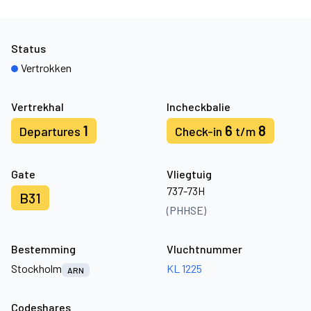
Status
Vertrokken
Vertrekhal
Incheckbalie
1
6
8
Departures
Check-in
t/m
Gate
Vliegtuig
737-73H
B31
(PHHSE)
Bestemming
Vluchtnummer
Stockholm
KL 1225
ARN
Codeshares