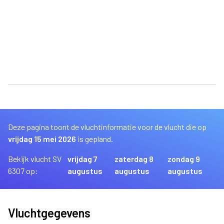
Deze pagina toont de vluchtinformatie voor de vlucht die op
vrijdag 15 mei 2026
is gepland.
Bekijk vlucht SV
vrijdag 7
zaterdag 8
zondag 9
6307 op:
augustus
augustus
augustus
Vluchtgegevens