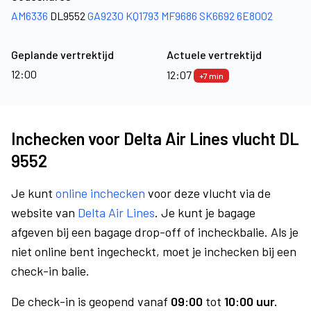
AM6336
DL9552
GA9230
KQ1793
MF9686
SK6692
6E8002
Geplande vertrektijd
Actuele vertrektijd
12:00
12:07
+7 min
Inchecken voor Delta Air Lines vlucht DL
9552
Je kunt
online inchecken
voor deze vlucht via de
website van
Delta Air Lines
. Je kunt je bagage
afgeven bij een bagage drop-off of incheckbalie. Als je
niet online bent ingecheckt, moet je inchecken bij een
check-in balie.
De check-in is geopend vanaf
09:00
tot
10:00 uur.