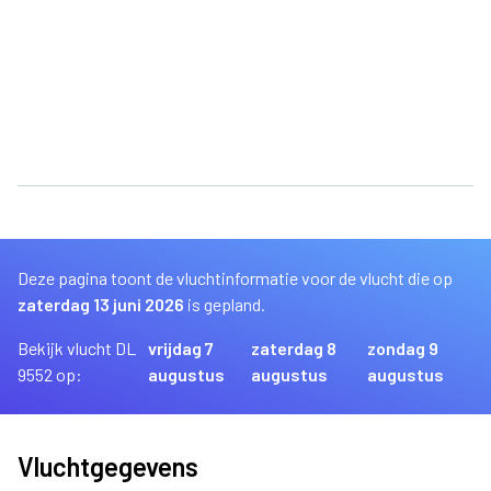
Deze pagina toont de vluchtinformatie voor de vlucht die op
zaterdag 13 juni 2026
is gepland.
Bekijk vlucht DL
vrijdag 7
zaterdag 8
zondag 9
9552 op:
augustus
augustus
augustus
Vluchtgegevens