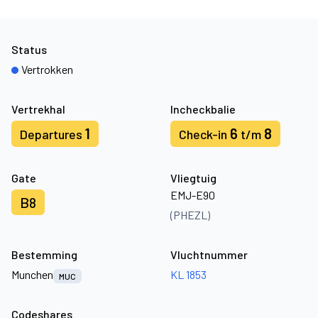
Status
Vertrokken
Vertrekhal
Incheckbalie
1
6
8
Departures
Check-in
t/m
Gate
Vliegtuig
EMJ-E90
B8
(PHEZL)
Bestemming
Vluchtnummer
Munchen
KL 1853
MUC
Codeshares