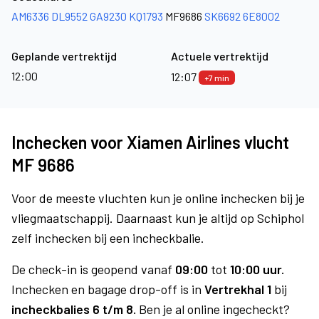
AM6336
DL9552
GA9230
KQ1793
MF9686
SK6692
6E8002
Geplande vertrektijd
Actuele vertrektijd
12:00
12:07
+7 min
Inchecken voor Xiamen Airlines vlucht
MF 9686
Voor de meeste vluchten kun je online inchecken bij je
vliegmaatschappij. Daarnaast kun je altijd op Schiphol
zelf inchecken bij een incheckbalie.
De check-in is geopend vanaf
09:00
tot
10:00 uur.
Inchecken en bagage drop-off is in
Vertrekhal 1
bij
incheckbalies 6 t/m 8.
Ben je al online ingecheckt?