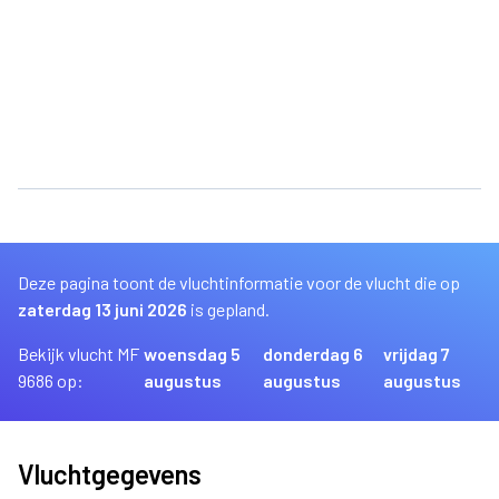
Deze pagina toont de vluchtinformatie voor de vlucht die op
zaterdag 13 juni 2026
is gepland.
Bekijk vlucht MF
woensdag 5
donderdag 6
vrijdag 7
9686 op:
augustus
augustus
augustus
Vluchtgegevens