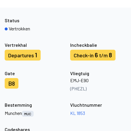
Status
Vertrokken
Vertrekhal
Incheckbalie
1
6
8
Departures
Check-in
t/m
Gate
Vliegtuig
EMJ-E90
B8
(PHEZL)
Bestemming
Vluchtnummer
Munchen
KL 1853
MUC
Codeshares