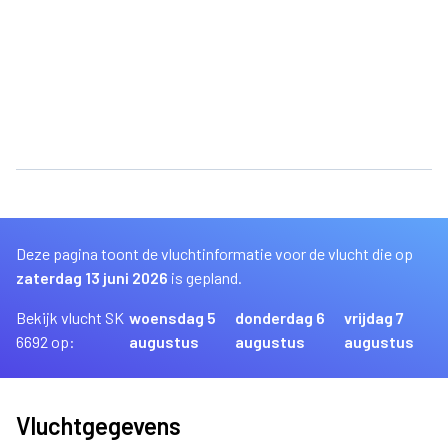
Deze pagina toont de vluchtinformatie voor de vlucht die op
zaterdag 13 juni 2026
is gepland.
Bekijk vlucht SK
woensdag 5
donderdag 6
vrijdag 7
6692 op:
augustus
augustus
augustus
Vluchtgegevens