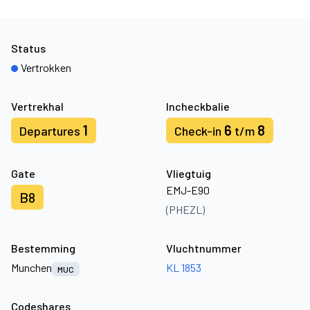
Status
Vertrokken
Vertrekhal
Incheckbalie
1
6
8
Departures
Check-in
t/m
Gate
Vliegtuig
EMJ-E90
B8
(PHEZL)
Bestemming
Vluchtnummer
Munchen
KL 1853
MUC
Codeshares