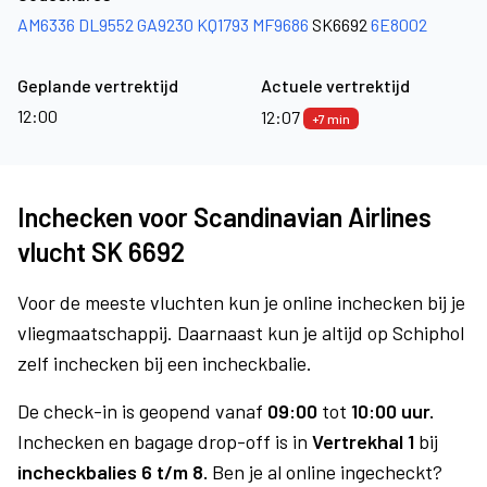
AM6336
DL9552
GA9230
KQ1793
MF9686
SK6692
6E8002
Geplande vertrektijd
Actuele vertrektijd
12:00
12:07
+7 min
Inchecken voor Scandinavian Airlines
vlucht SK 6692
Voor de meeste vluchten kun je online inchecken bij je
vliegmaatschappij. Daarnaast kun je altijd op Schiphol
zelf inchecken bij een incheckbalie.
De check-in is geopend vanaf
09:00
tot
10:00 uur.
Inchecken en bagage drop-off is in
Vertrekhal 1
bij
incheckbalies 6 t/m 8.
Ben je al online ingecheckt?